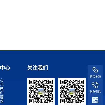
中心
关注我们
购买主题
心
讯
题
联系电话
们
题
题