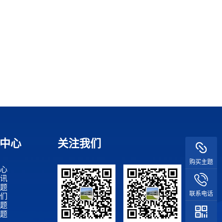
中心
关注我们
购买主题
心
讯
题
联系电话
们
题
题