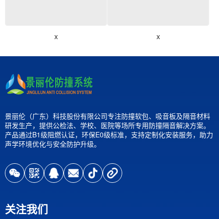
x
x
景丽伦（广东）科技股份有限公司专注防撞软包、吸音板及隔音材料
研发生产，提供公检法、学校、医院等场所专用防撞隔音解决方案。
产品通过B1级阻燃认证，环保E0级标准，支持定制化安装服务，助力
声学环境优化与安全防护升级。
关注我们