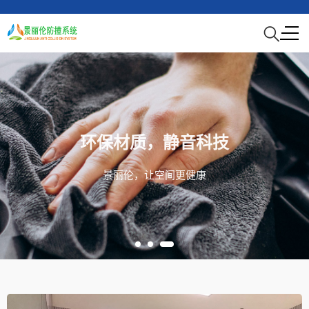
景丽伦防撞软包|吸音板隔音材
环保材质，静音科技
景丽伦，让空间更健康