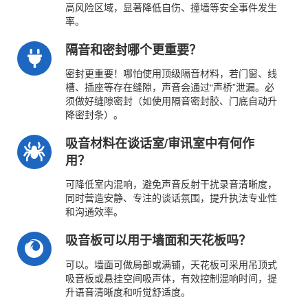
高风险区域，显著降低自伤、撞墙等安全事件发生
率。
隔音和密封哪个更重要？
密封更重要！哪怕使用顶级隔音材料，若门窗、线
槽、插座等存在缝隙，声音会通过“声桥”泄漏。必
须做好缝隙密封（如使用隔音密封胶、门底自动升
降密封条）。
吸音材料在谈话室/审讯室中有何作
用？
可降低室内混响，避免声音反射干扰录音清晰度，
同时营造安静、专注的谈话氛围，提升执法专业性
和沟通效率。
吸音板可以用于墙面和天花板吗？
可以。墙面可做局部或满铺，天花板可采用吊顶式
吸音板或悬挂空间吸声体，有效控制混响时间，提
升语音清晰度和听觉舒适度。