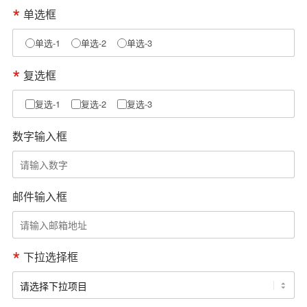
单选框
单选-1
单选-2
单选-3
复选框
复选-1
复选-2
复选-3
数字输入框
邮件输入框
下拉选择框