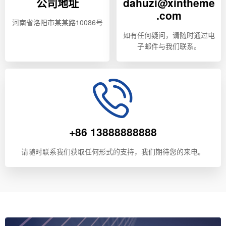
公司地址
dahuzi@xintheme
.com
河南省洛阳市某某路10086号
如有任何疑问，请随时通过电
子邮件与我们联系。
+86 13888888888
请随时联系我们获取任何形式的支持，我们期待您的来电。