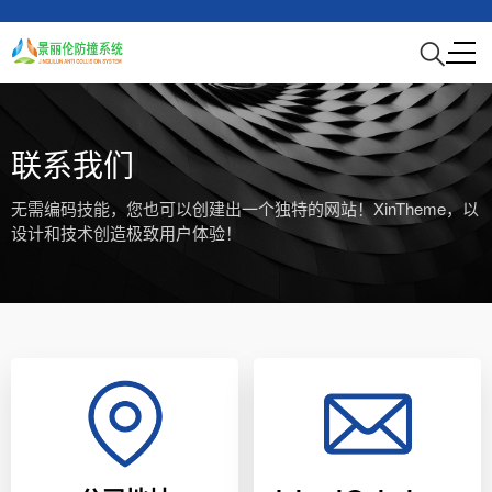
联系我们
无需编码技能，您也可以创建出一个独特的网站！XinTheme，以
设计和技术创造极致用户体验！